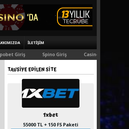
AKKIMIZDA
İLETIŞIM
Giriş
Spino Giriş
Casinoslot Giriş (casinosl
1xbet Giriş
Bahisnow G
Casinoper G
VDCasino Gi
Gobahis Gir
Betloto Gir
Hovarda Gir
Betroad Gir
Betchip Gir
Casinomaxi 
Casinometr
Jetbahis Gi
Rexbet Giri
Discountcas
Bets10 Giri
Elexbet Gir
Hiltonbet G
Mobilbahis 
TAVSIYE EDILEN SITE
1xbet
55000 TL + 150 FS Paketi