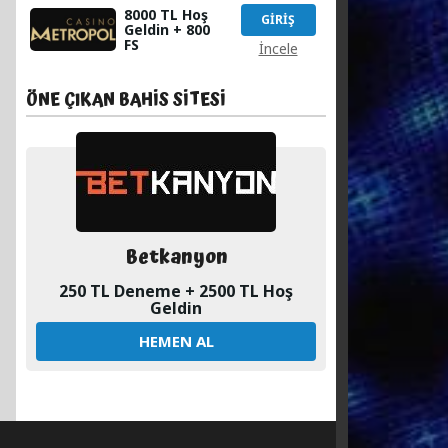
8000 TL Hoş
GIRIŞ
Geldin + 800
FS
İncele
ÖNE ÇIKAN BAHIS SITESI
Betkanyon
250 TL Deneme + 2500 TL Hoş
Geldin
HEMEN AL