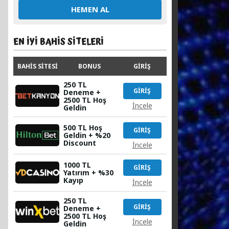
HEMEN AL
EN İYI BAHIS SITELERI
BAHIS SITESI
BONUS
GIRIŞ
250 TL
GIRIŞ
Deneme +
2500 TL Hoş
İncele
Geldin
500 TL Hoş
GIRIŞ
Geldin + %20
Discount
İncele
1000 TL
GIRIŞ
Yatırım + %30
Kayıp
İncele
250 TL
GIRIŞ
Deneme +
2500 TL Hoş
İncele
Geldin