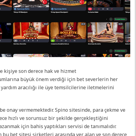
te kişiye son derece hak ve hizmet
umlarına büyük önem verdiği için bet severlerin her
 yardım aracılığı ile üye temsilcilerine iletmelerini
ebe onay vermemektedir. Spino sitesinde, para çekme ve
ece hızlı ve sorunsuz bir şekilde gerçekleştiğini
azanmak için bahis yaptıkları servisi de tanımalıdır.
bu bet sitesi şirketleri arasında yer alan ve son derece