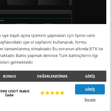
de üye kaydı açma işlemini yapmaları için Spino canlı
sayfasındaki üye ol sayfasını kullanarak, formu
i tamamlanmış olmaktadır. Bu sorunun altında BTK ile
aktadır. Bahis yapmak denince Türk bahisçilerin ilgi
sleri gelmektedir.
BONUS
DEĞERLENDIRME
GIRIŞ
GIRIŞ
000 USDT Nakit
İade
İncele