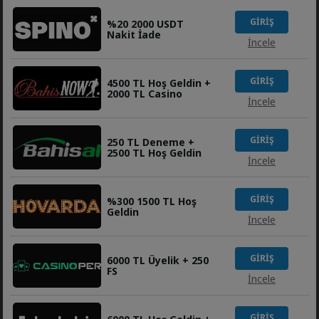
GIRIŞ
%20 2000 USDT
Nakit İade
İncele
GIRIŞ
4500 TL Hoş Geldin +
2000 TL Casino
İncele
GIRIŞ
250 TL Deneme +
2500 TL Hoş Geldin
İncele
GIRIŞ
%300 1500 TL Hoş
Geldin
İncele
GIRIŞ
6000 TL Üyelik + 250
FS
İncele
GIRIŞ