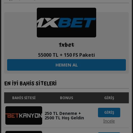
1xbet
55000 TL + 150 FS Paketi
HEMEN AL
EN İYI BAHIS SITELERI
BAHIS SITESI
BONUS
GIRIŞ
GIRIŞ
250 TL Deneme +
2500 TL Hoş Geldin
İncele