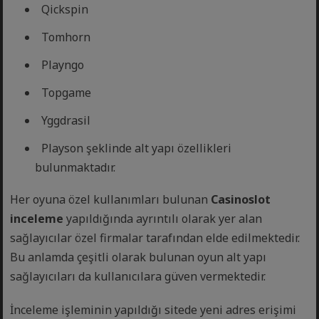
Qickspin
Tomhorn
Playngo
Topgame
Yggdrasil
Playson şeklinde alt yapı özellikleri
bulunmaktadır.
Her oyuna özel kullanımları bulunan
Casinoslot
inceleme
yapıldığında ayrıntılı olarak yer alan
sağlayıcılar özel firmalar tarafından elde edilmektedir.
Bu anlamda çeşitli olarak bulunan oyun alt yapı
sağlayıcıları da kullanıcılara güven vermektedir.
İnceleme işleminin yapıldığı sitede yeni adres erişimi