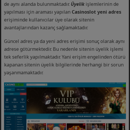
de aynı alanda bulunmaktadır.
Üyelik
işlemlerinin de
yapılması için araması yapılan
Casinoslot yeni adres
erişiminde kullanıcılar üye olarak sitenin
avantajlarından kazanç sağlamaktadır.
Güncel adres ya da yeni adres erişimi sonuç olarak aynı
adrese götürmektedir. Bu nedenle sitenin üyelik işlemi
tek seferlik yapılmaktadır. Yani erişim engelinden ötürü
kapanan sitenin üyelik bilgilerinde herhangi bir sorun
yaşanmamaktadır.