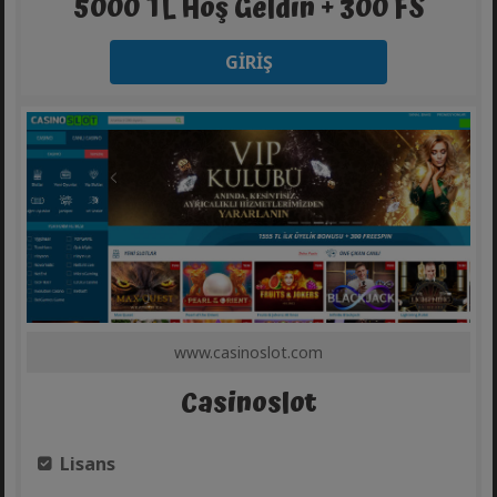
5000 TL Hoş Geldin + 300 FS
GIRIŞ
www.casinoslot.com
Casinoslot
Lisans