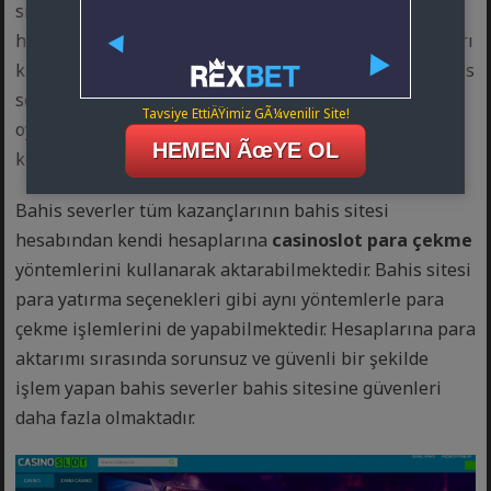
sitesi kullanıcı odaklı hizmet vermektedir. Kullanıcılar
hem bonuslar hem bahis oranları hem de özel fırsatları
kullanarak çok daha fazla kazanç elde etmektedir. Bahis
severler site içerisinde en çok kazanç sağlatan bahis
Tavsiye EttiÄŸimiz GÃ¼venilir Site!
oyunlarını seçerek daha avantajlı oyunlar ortaya
HEMEN ÃœYE OL
koymaktadır.
Bahis severler tüm kazançlarının bahis sitesi
hesabından kendi hesaplarına
casinoslot para çekme
yöntemlerini kullanarak aktarabilmektedir. Bahis sitesi
para yatırma seçenekleri gibi aynı yöntemlerle para
çekme işlemlerini de yapabilmektedir. Hesaplarına para
aktarımı sırasında sorunsuz ve güvenli bir şekilde
işlem yapan bahis severler bahis sitesine güvenleri
daha fazla olmaktadır.