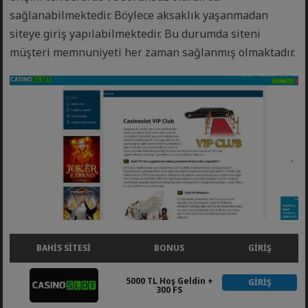
sağlanabilmektedir. Böylece aksaklık yaşanmadan
siteye giriş yapılabilmektedir. Bu durumda siteni
müşteri memnuniyeti her zaman sağlanmış olmaktadır.
BAHIS SITESI
BONUS
GIRIŞ
5000 TL Hoş Geldin +
GIRIŞ
300 FS