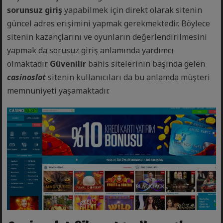
sorunsuz giriş
yapabilmek için direkt olarak sitenin
güncel adres erişimini yapmak gerekmektedir. Böylece
sitenin kazançlarını ve oyunların değerlendirilmesini
yapmak da sorusuz giriş anlamında yardımcı
olmaktadır.
Güvenilir
bahis sitelerinin başında gelen
casinoslot
sitenin kullanıcıları da bu anlamda müşteri
memnuniyeti yaşamaktadır.