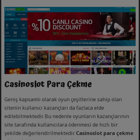
Casinoslot Para Çekme
Geniş kapsamlı olarak oyun çeşitlerine sahip olan
sitenin kullanıcı kazançları da fazlaca elde
edilebilmektedir. Bu nedenle oyunların kazançlarının
site tarafında kullanıcılara ödenmesi de hızlı bir
şekilde değerlendirilmektedir.
Casinoslot para çekme