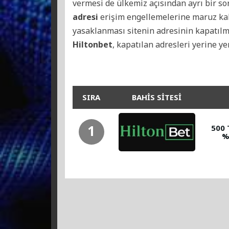
vermesi de ülkemiz açısından ayrı bir s
adresi
erişim engellemelerine maruz kal
yasaklanması sitenin adresinin kapatıl
Hiltonbet
, kapatılan adresleri yerine y
SIRA
BAHIS SITESI
1
500 
%