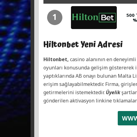
1
500 
%
Hiltonbet Yeni Adresi
Hiltonbet,
casino alanının en deneyimli i
oyunları konusunda gelişim göstererek il
yaptıklarında AB onayı bulunan Malta Li
erişim sağlayabilmektedir. Firma, girişle
getirmelerini istemektedir.
Üyelik
şartla
gönderilen aktivasyon linkine tıklamalar
WWW