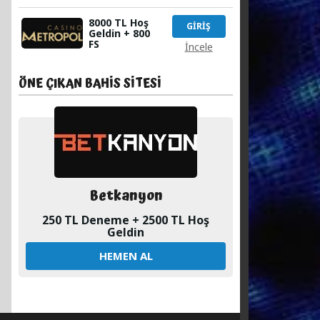
8000 TL Hoş
GIRIŞ
Geldin + 800
FS
İncele
ÖNE ÇIKAN BAHIS SITESI
Betkanyon
250 TL Deneme + 2500 TL Hoş
Geldin
HEMEN AL