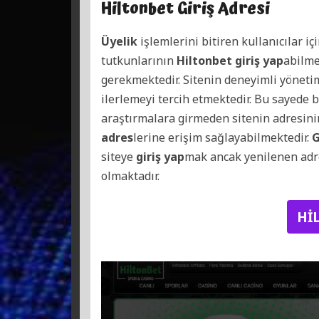
Hiltonbet Giriş Adresi
Üyelik
işlemlerini bitiren kullanıcılar iç
tutkunlarının
Hiltonbet giriş yap
abilme
gerekmektedir. Sitenin deneyimli yönetim
ilerlemeyi tercih etmektedir. Bu sayede 
araştırmalara girmeden sitenin adresini
adres
lerine erişim sağlayabilmektedir.
G
siteye
giriş yap
mak ancak yenilenen adr
olmaktadır.
HI