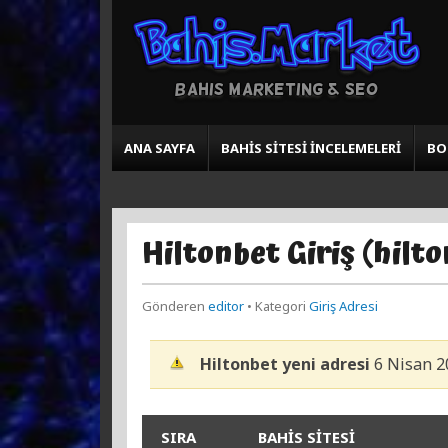
ANA SAYFA
BAHIS SITESI İNCELEMELERI
BO
Hiltonbet Giriş (hilt
Gönderen
editor
• Kategori
Giriş Adresi
Hiltonbet yeni adresi
6 Nisan 2
SIRA
BAHIS SITESI